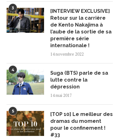
3
[INTERVIEW EXCLUSIVE]
Retour sur la carrière
de Kento Nakajima à
l’aube de la sortie de sa
première série
internationale !
14 novembre 2022
4
Suga (BTS) parle de sa
lutte contre la
dépression
14 mai 2017
5
[TOP 10] Le meilleur des
dramas du moment
pour le confinement !
#33