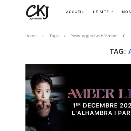
ACCUEIL
LE SITE
NOS
Home
Tags
Posts tagged with "Amber Liu"
TAG: