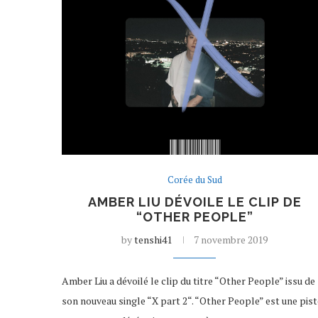
Corée du Sud
AMBER LIU DÉVOILE LE CLIP DE
“OTHER PEOPLE”
by
tenshi41
7 novembre 2019
Amber Liu a dévoilé le clip du titre “Other People” issu de
son nouveau single “X part 2“. “Other People” est une pist