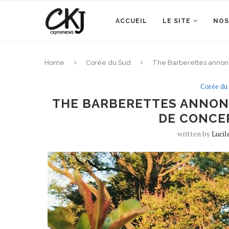
ACCUEIL
LE SITE
NOS
Home
Corée du Sud
The Barberettes annonc
Corée du
THE BARBERETTES ANNON
DE CONCER
written by
Luci