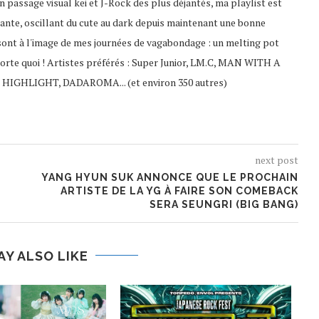
 passage visual kei et J-Rock des plus déjantés, ma playlist est
ante, oscillant du cute au dark depuis maintenant une bonne
sont à l'image de mes journées de vagabondage : un melting pot
porte quoi ! Artistes préférés : Super Junior, LM.C, MAN WITH A
 HIGHLIGHT, DADAROMA... (et environ 350 autres)
next post
YANG HYUN SUK ANNONCE QUE LE PROCHAIN
ARTISTE DE LA YG À FAIRE SON COMEBACK
SERA SEUNGRI (BIG BANG)
AY ALSO LIKE