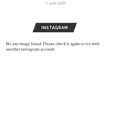
1 avril 2020
INSTAGRAM
No any image found. Please check it again or try with
another instagram account.