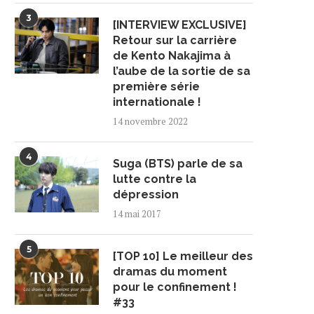
3
[INTERVIEW EXCLUSIVE]
Retour sur la carrière
de Kento Nakajima à
l’aube de la sortie de sa
première série
internationale !
14 novembre 2022
4
Suga (BTS) parle de sa
lutte contre la
dépression
14 mai 2017
5
[TOP 10] Le meilleur des
dramas du moment
pour le confinement !
#33