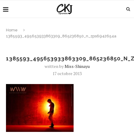
Home
1385593_495653933863309_865236850_n_zps6942654a
1385593_495653933863309_865236850_N_
written by
Miss-Shinayu
17 octobre 2013